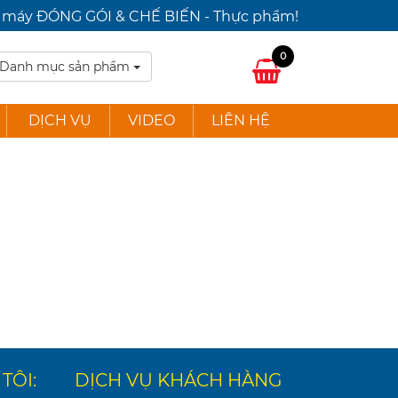
ấp máy ĐÓNG GÓI & CHẾ BIẾN - Thực phẩm!
0
Danh mục sản phẩm
DỊCH VỤ
VIDEO
LIÊN HỆ
TÔI:
DỊCH VỤ KHÁCH HÀNG