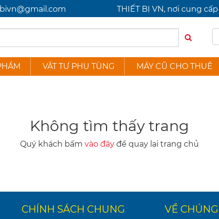
etbivn@gmail.com
THIẾT BỊ VN, nơi cung c
PHẨM
VẬT TƯ PHỤ TÙNG
MÁY CŨ CHO THUÊ
Không tìm thấy trang
Quý khách bấm
vào đây
để quay lại trang chủ
CHÍNH SÁCH CHUNG
VỀ CHÚNG 