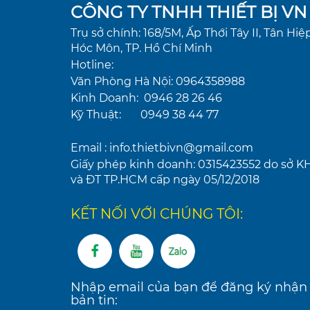
CÔNG TY TNHH THIẾT BỊ VN
Trụ sở chính: 168/5M, Ấp Thới Tây II, Tân Hiệp
Hóc Môn, TP. Hồ Chí Minh
Hotline:
Văn Phòng Hà Nội: 0964358988
Kinh Doanh: 0946 28 26 46
Kỹ Thuật: 0949 38 44 77
Email : info.thietbivn@gmail.com
Giấy phép kinh doanh: 0315423552 do sở K
và ĐT TP.HCM cấp ngày 05/12/2018
KẾT NỐI VỚI CHÚNG TÔI:
Nhập email của bạn để đăng ký nhận
bản tin: