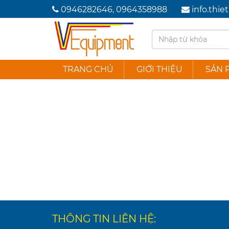
0946282646, 0964358988
info.thi
TRANG CHỦ
GIỚI THIỆU
SẢN 
THÔNG TIN LIÊN HỆ: