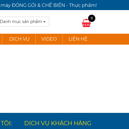
ấp máy ĐÓNG GÓI & CHẾ BIẾN - Thực phẩm!
0
Danh mục sản phẩm
DỊCH VỤ
VIDEO
LIÊN HỆ
TÔI:
DỊCH VỤ KHÁCH HÀNG