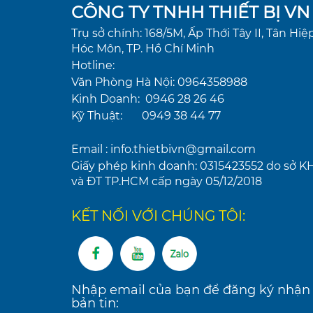
CÔNG TY TNHH THIẾT BỊ VN
Trụ sở chính: 168/5M, Ấp Thới Tây II, Tân Hiệp
Hóc Môn, TP. Hồ Chí Minh
Hotline:
Văn Phòng Hà Nội: 0964358988
Kinh Doanh: 0946 28 26 46
Kỹ Thuật: 0949 38 44 77
Email : info.thietbivn@gmail.com
Giấy phép kinh doanh: 0315423552 do sở K
và ĐT TP.HCM cấp ngày 05/12/2018
KẾT NỐI VỚI CHÚNG TÔI:
Nhập email của bạn để đăng ký nhận
bản tin: