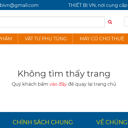
etbivn@gmail.com
THIẾT BỊ VN, nơi cung c
PHẨM
VẬT TƯ PHỤ TÙNG
MÁY CŨ CHO THUÊ
Không tìm thấy trang
Quý khách bấm
vào đây
để quay lại trang chủ
CHÍNH SÁCH CHUNG
VỀ CHÚNG 