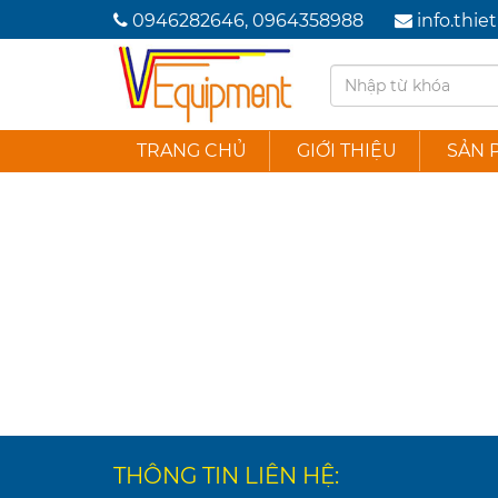
0946282646, 0964358988
info.thi
TRANG CHỦ
GIỚI THIỆU
SẢN 
THÔNG TIN LIÊN HỆ: