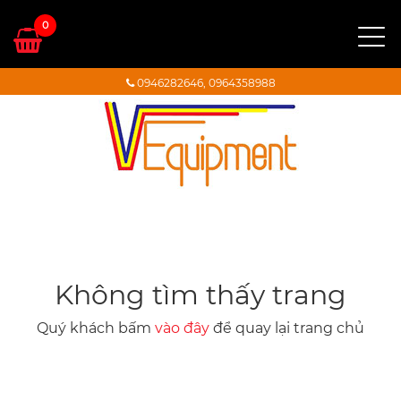
0
0946282646, 0964358988
TRANG CHỦ
GIỚI THIỆU
DANH MỤC THIẾT BỊ
THIẾT BỊ ĐÃ QUA SỬ DỤNG
Không tìm thấy trang
Quý khách bấm
vào đây
để quay lại trang chủ
DỊCH VỤ
VIDEO